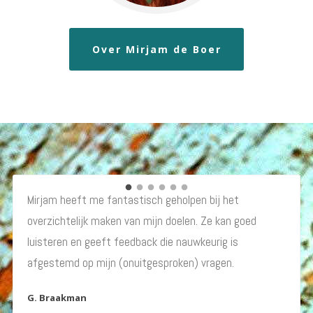
Over Mirjam de Boer
Mirjam heeft me fantastisch geholpen bij het
Mirjam luistert, stelt vragen, helpt me patronen
overzichtelijk maken van mijn doelen. Ze kan goed
herkennen en te doorbreken. Samen dwaalden we door
luisteren en geeft feedback die nauwkeurig is
Amelisweerd en door mijn verhaal met regelmatig een
afgestemd op mijn (onuitgesproken) vragen.
metaforisch rustpunt om dieper te duiken.
G. Braakman
T. van der Linden