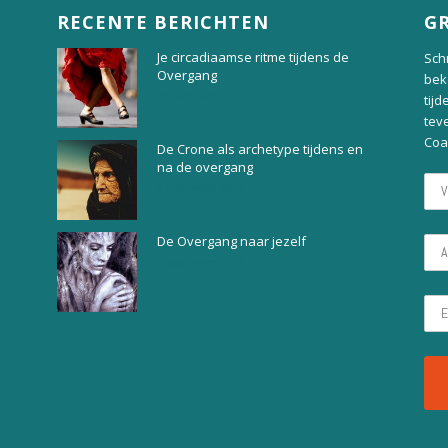
RECENTE BERICHTEN
GR
Je circadiaamse ritme tijdens de
Schr
Overgang
bek
13 mei 2020
tijd
tev
Coa
De Crone als archetype tijdens en
na de overgang
6 september 2019
De Overgang naar jezelf
6 september 2019