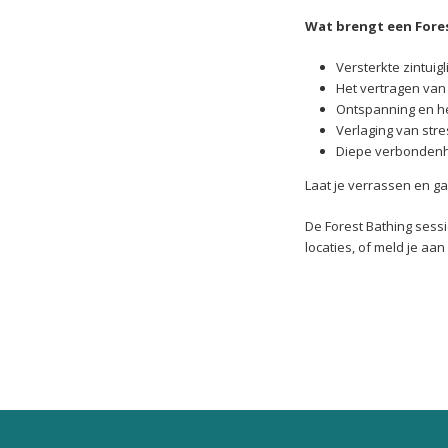
Wat brengt een Fores
Versterkte zintuigl
Het vertragen van 
Ontspanning en he
Verlaging van str
Diepe verbondenhe
Laat je verrassen en g
De Forest Bathing sessi
locaties, of meld je aa