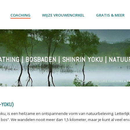
COACHING
WIJZE VROUWENCIRKEL
GRATIS & MEER
THING | BOSBADEN | SHINRIN YOKU | NATU
HOME
»
PERSOONLIJKE COACHING
»
F
-YOKU)
oku, is een heilzame en ontspannende vorm van natuurbeleving. Letterlijk
bos”. We wandelen nooit meer dan 1,5 kilometer, maar je kunt al veel erv