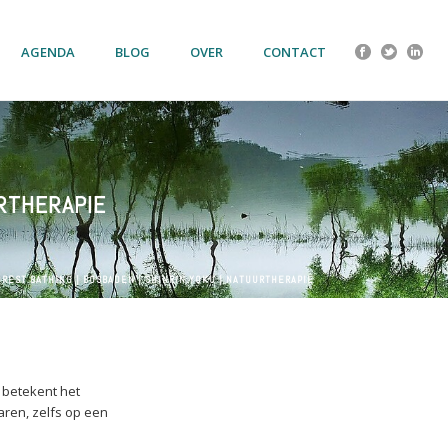
AGENDA
BLOG
OVER
CONTACT
URTHERAPIE
OREST BATHING | BOSBADEN | SHINRIN YOKU | NATUURTHERAPIE
 betekent het
aren, zelfs op een