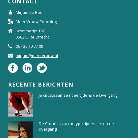
CONTACT
Mirjam de Boer
Meer Vrouw Coaching
Krommerijn 197
3582 CT te Utrecht
06 - 36 10 77 09
mirjam@meervrouw.nl
RECENTE BERICHTEN
Je circadiaamse ritme tijdens de Overgang
13 mei 2020
De Crone als archetype tijdens en na de
overgang
6 september 2019