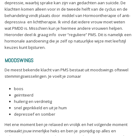
depressie, waarbij sprake kan zijn van gedachten aan suïcide. De
klachten komen alleen voor in de tweede helft van de cyclus en de
behandeling vindt plaats door middel van Hormoontherapie of anti-
depressiva en lichttherapie. Ik vind dat iedere vrouw moet weten
wat PMDD is. Misschien kun je hiermee andere vrouwen helpen.
Hieronder deel ik graag info over “reguliere” PMS. Dit is namelijk een
hormonale aandoening die je zelf op natuurlijke wijze met leefstijl
keuzes kunt bijsturen.
MOODSWINGS
De meest bekende klacht van PMS bestaat uit moodswings oftewel
stemmingswisselingen. Je voelt je zomaar
boos
geïrriteerd
huilerig en verdrietig
snel geprikkeld en uit je hum
depressief en somber
Het ene moment ben je relaxed en vrolijk en het volgende moment
ontwaakt jouw innerlijke heks en ben je pisnijdig op alles en