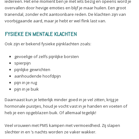
iedereen. Het ene moment ben je met iets bezig en opeens word je
overvallen door hevige emoties en blijf je maar huilen. Een groot
tranendal, zonder echt aantoonbare reden. De klachten zijn van
voorbijgaande aard, maar je hebt er wel flink last van.
FYSIEKE EN MENTALE KLACHTEN
Ook zijn er bekend fysieke pijnklachten zoals:
gevoelige of zelfs pijnlijke borsten
spierpijn
pijnlijke gewrichten
aanhoudende hoofdpijn
pijn in je rug
pijn in je buik
Daarnaast kun je letterlijk minder goed in je vel zitten, krijg je
hormonale puistjes, houd je vocht vast in je handen en voeten of
heb je een opgeblazen buik. Of allemaal tegelijk!
Veel vrouwen met PMS kampen met vermoeidheid. Zij slapen
slechter in en ’s nachts worden ze vaker wakker.