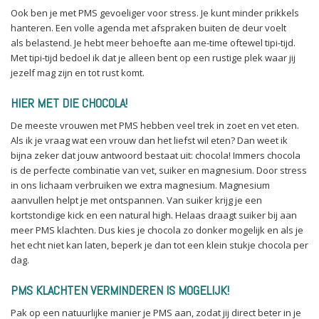
Ook ben je met PMS gevoeliger voor stress. Je kunt minder prikkels
hanteren. Een volle agenda met afspraken buiten de deur voelt
als belastend. Je hebt meer behoefte aan me-time oftewel tipi-tijd.
Met tipi-tijd bedoel ik dat je alleen bent op een rustige plek waar jij
jezelf mag zijn en tot rust komt.
HIER MET DIE CHOCOLA!
De meeste vrouwen met PMS hebben veel trek in zoet en vet eten.
Als ik je vraag wat een vrouw dan het liefst wil eten? Dan weet ik
bijna zeker dat jouw antwoord bestaat uit: chocola! Immers chocola
is de perfecte combinatie van vet, suiker en magnesium. Door stress
in ons lichaam verbruiken we extra magnesium. Magnesium
aanvullen helpt je met ontspannen. Van suiker krijg je een
kortstondige kick en een natural high. Helaas draagt suiker bij aan
meer PMS klachten. Dus kies je chocola zo donker mogelijk en als je
het echt niet kan laten, beperk je dan tot een klein stukje chocola per
dag.
PMS KLACHTEN VERMINDEREN IS MOGELIJK!
Pak op een natuurlijke manier je PMS aan, zodat jij direct beter in je