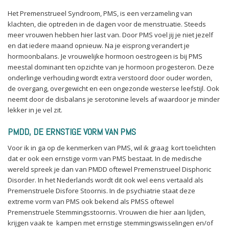
Het Premenstrueel Syndroom, PMS, is een verzameling van
klachten, die optreden in de dagen voor de menstruatie. Steeds
meer vrouwen hebben hier last van. Door PMS voel jij je niet jezelf
en dat iedere maand opnieuw. Na je eisprong verandert je
hormoonbalans. Je vrouwelijke hormoon oestrogeen is bij PMS
meestal dominant ten opzichte van je hormoon progesteron. Deze
onderlinge verhouding wordt extra verstoord door ouder worden,
de overgang, overgewicht en een ongezonde westerse leefstijl. Ook
neemt door de disbalans je serotonine levels af waardoor je minder
lekker in je vel zit.
PMDD, DE ERNSTIGE VORM VAN PMS
Voor ik in ga op de kenmerken van PMS, wil ik graag kort toelichten
dat er ook een ernstige vorm van PMS bestaat. In de medische
wereld spreek je dan van PMDD oftewel Premenstrueel Disphoric
Disorder. In het Nederlands wordt dit ook wel eens vertaald als
Premenstruele Disfore Stoornis. In de psychiatrie staat deze
extreme vorm van PMS ook bekend als PMSS oftewel
Premenstruele Stemmingsstoornis. Vrouwen die hier aan lijden,
krijgen vaak te kampen met ernstige stemmingswisselingen en/of